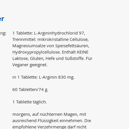
er
ng:
1 Tablette: L-Argininhydrochlorid 97,
Trennmittel: mikrokristalline Cellulose,
Magnesiumsalze von Speisefettsäuren,
Hydroxypropylcellulose. Enthält KEINE
Laktose, Gluten, Hefe und Süßstoffe. Für
Veganer geeignet.
in 1 Tablette: L-Arginin 830 mg.
60 Tabletten/74 g.
1 Tablette täglich.
morgens, auf nüchternen Magen, mit
ausreichend Flüssigkeit einnehmen. Die
empfohlene Verzehrmenge darf nicht