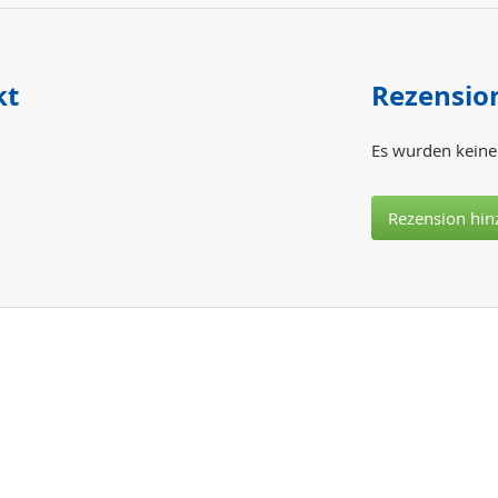
kt
Rezensio
Es wurden keine
Rezension hin