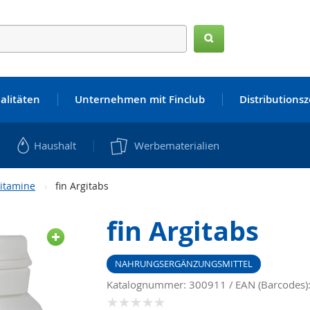
Suchen
alitäten
Unternehmen mit Finclub
Distributions
Haushalt
Werbematerialien
itamine
fin Argitabs
fin Argitabs
NAHRUNGSERGÄNZUNGSMITTEL
Katalognummer: 300911
EAN (Barcodes