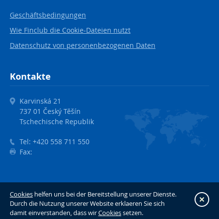
Geschäftsbedingungen
Wie Finclub die Cookie-Dateien nutzt
Datenschutz von personenbezogenen Daten
Kontakte
Karvinská 21
737 01 Český Těšín
Tschechische Republik
Tel:
+420 558 711 550
Fax:
©2026 FINCLUB plus, a.s.
Cookies
helfen uns bei der Bereitstellung unserer Dienste.
Sch
Created by
MORAVIO
Durch die Nutzung unserer Website erklaeren Sie sich
damit einverstanden, dass wir
Cookies
setzen.