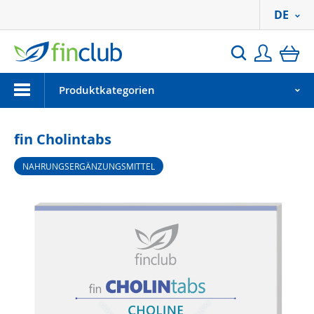
DE
Anmeld
Ei
Suchen
Menu
Produktkategorien
fin Cholintabs
NAHRUNGSERGÄNZUNGSMITTEL