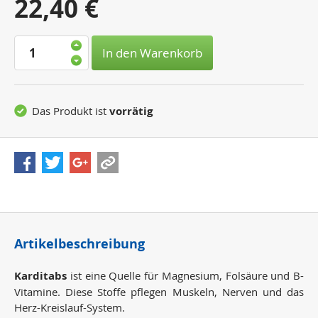
Ihr
22,40 €
Preis:
In den Warenkorb
Das Produkt ist
vorrätig
Artikelbeschreibung
Karditabs
ist eine Quelle für Magnesium, Folsäure und B-
Vitamine. Diese Stoffe pflegen Muskeln, Nerven und das
Herz-Kreislauf-System.