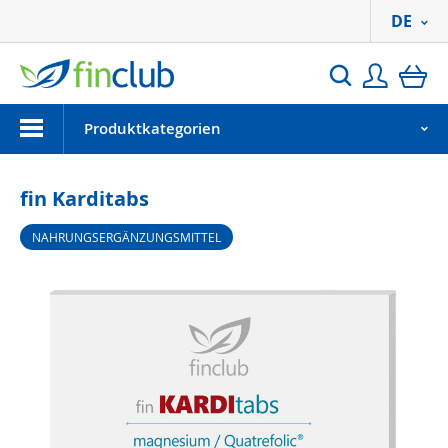
DE
Anmeld
Ei
Suchen
Menu
Produktkategorien
fin Karditabs
NAHRUNGSERGÄNZUNGSMITTEL