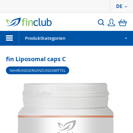
DE
Anmeld
Ei
Suchen
Menu
Produktkategorien
fin Liposomal caps C
NAHRUNGSERGÄNZUNGSMITTEL