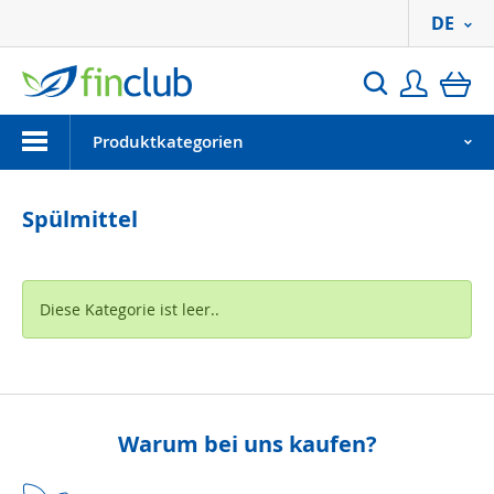
DE
Anmeld
Ei
Suchen
Menu
Produktkategorien
Spülmittel
Diese Kategorie ist leer..
Warum bei uns kaufen?