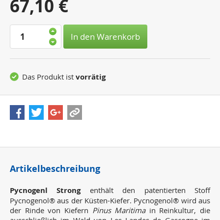
Ihr
67,10 €
Preis:
In den Warenkorb
Das Produkt ist
vorrätig
Artikelbeschreibung
Pycnogenl Strong
enthält den patentierten Stoff
Pycnogenol® aus der Küsten-Kiefer. Pycnogenol® wird aus
der Rinde von Kiefern
Pinus Maritima
in Reinkultur, die