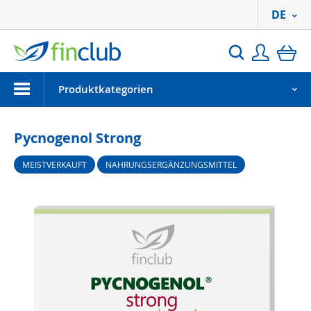
DE
Anmeld
Ei
Suchen
Menu
Produktkategorien
Pycnogenol Strong
MEISTVERKAUFT
NAHRUNGSERGÄNZUNGSMITTEL